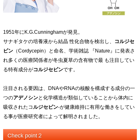
1951年にK.G.Cunninghamが発見。
サナギタケの培養液から結晶 性化合物を検出し、
コルジセ
ピン
（Cordycepin）と命名、学術雑誌 『Nature』に発表さ
れ多くの医療関係者が冬虫夏草の含有物で最 も注目してい
る特有成分が
コルジセピン
です。
注目される要因は、DNAやRNAの核酸を構成する成分の一
つの
アデノシン
と化学構造が類似していることから体内に
吸収されたコ
ルジセピン
-が健康維持に有用な働きをしてい
る事が医療研究者によって解明されました。
Check point２